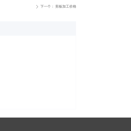
下一个：
剪板加工价格
ꄲ